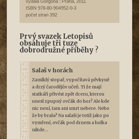
vydala Gorgona : Praha, 2011
ISBN 978-80-904952-0-3
počet stran 392
Prvý svazek Letopisů
obsahuje tři tuze
dobrodružné příběhy
?
Salaš v horách
Zamlklý stopař, vypočítavá pěvkyně
a drzý čarodějův učeň. Ti že mají
statkáři přivést zpět dceru, kterou
unesl zpupný ovčák do hor? Ale kde
nic není, tam ani smrt nebere. Nebo
že by brala? Na salaši je totiž jako po
vymření, ovčák pod drnem a holka
nikde...