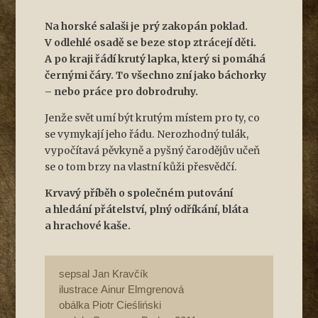
Na horské salaši je prý zakopán poklad.
V odlehlé osadě se beze stop ztrácejí děti.
A po kraji řádí krutý lapka, který si pomáhá
černými čáry. To všechno zní jako báchorky
– nebo práce pro dobrodruhy.
Jenže svět umí být krutým místem pro ty, co
se vymykají jeho řádu. Nerozhodný tulák,
vypočítavá pěvkyně a pyšný čarodějův učeň
se o tom brzy na vlastní kůži přesvědčí.
Krvavý příběh o společném putování
a hledání přátelství, plný odříkání, bláta
a hrachové kaše.
sepsal Jan Kravčík
ilustrace Ainur Elmgrenová
obálka Piotr Cieśliński