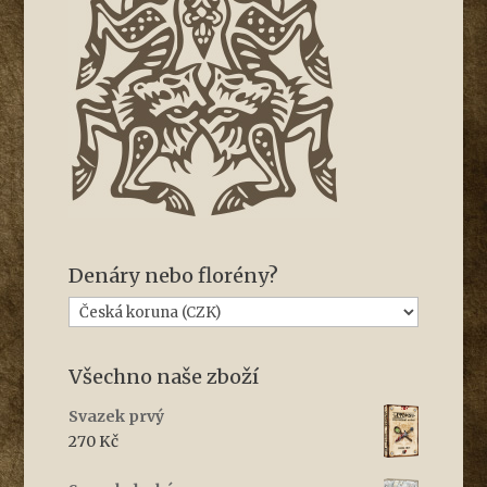
Denáry nebo florény?
Všechno naše zboží
Svazek prvý
270
Kč