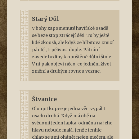
Starý Důl
V bohy zapomenuté havířské osadě
se beze stop ztrácejí děti. To by ještě
lidé zkousli, ale když ze hřbitova zmizí
pár těl, trpělivost dojde. Pátrání
zavede hrdiny k opuštěné důlní štole.
V ní pak objeví něco, co jedněm život
změní a druhým rovnou vezme.
Štvanice
Oloupit kupce je jedna věc, vypálit
osadu druhá. Když má obě na
svědomí jeden lapka, odměna na jeho
hlavu nebude malá. Jenže tenhle
chlap se umí ohánět nejen mečem, ale