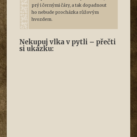
prý i černými čáry, a tak dopadnout
ho nebude procházka růžovým
hvozdem.
Nekupuj vlka v pytli – přečti
si ukázku: