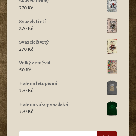
Svazek druhý
270
Kč
Svazek třetí
270
Kč
Svazek čtvrtý
270
Kč
Velký zeměvid
50
Kč
Halena letopisná
350
Kč
Halena vukogvazdská
350
Kč