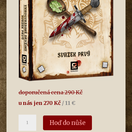
doporučená cena 290 Kč
u nás jen 270 Kč
/ 11 €
Svazek
Hoď do nůše
prvý
množství