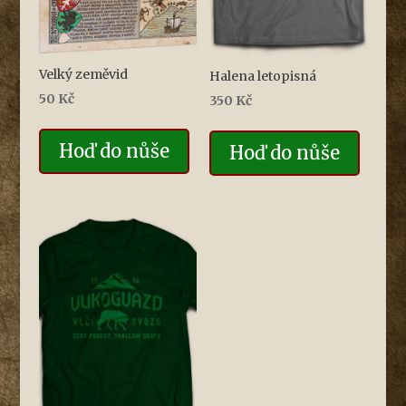
Velký zeměvid
Halena letopisná
50
Kč
350
Kč
Hoď do nůše
Hoď do nůše