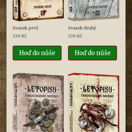
Svazek prvý
Svazek druhý
270
Kč
270
Kč
Hoď do nůše
Hoď do nůše