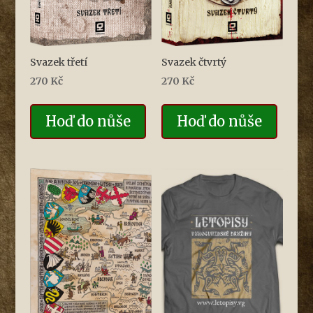
Svazek třetí
Svazek čtvrtý
270
Kč
270
Kč
Hoď do nůše
Hoď do nůše