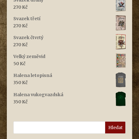
270
Kč
Svazek třetí
270
Kč
Svazek čtvrtý
270
Kč
Velký zeměvid
50
Kč
Halena letopisná
350
Kč
Halena vukogvazdská
350
Kč