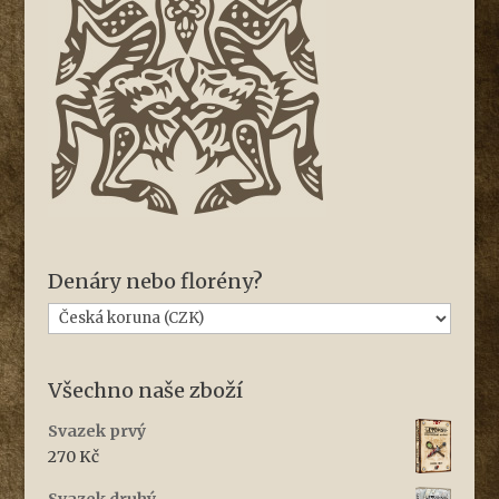
Denáry nebo florény?
Všechno naše zboží
Svazek prvý
270
Kč
Svazek druhý