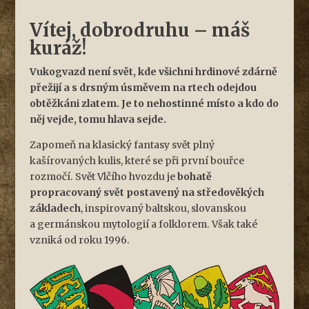
Vítej, dobrodruhu – máš
kuráž!
Vukogvazd není svět, kde všichni hrdinové zdárně
přežijí a s drsným úsměvem na rtech odejdou
obtěžkáni zlatem. Je to nehostinné místo a kdo do
něj vejde, tomu hlava sejde.
Zapomeň na klasický fantasy svět plný
kašírovaných kulis, které se při první bouřce
rozmočí. Svět Vlčího hvozdu je
bohatě
propracovaný svět postavený na středověkých
základech
, inspirovaný baltskou, slovanskou
a germánskou mytologií a folklorem. Však také
vzniká od roku 1996.