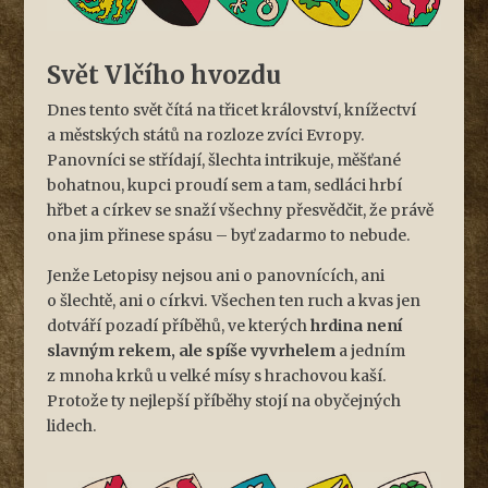
Svět Vlčího hvozdu
Dnes tento svět čítá na třicet království, knížectví
a městských států na rozloze zvíci Evropy.
Panovníci se střídají, šlechta intrikuje, měšťané
bohatnou, kupci proudí sem a tam, sedláci hrbí
hřbet a církev se snaží všechny přesvědčit, že právě
ona jim přinese spásu – byť zadarmo to nebude.
Jenže Letopisy nejsou ani o panovnících, ani
o šlechtě, ani o církvi. Všechen ten ruch a kvas jen
dotváří pozadí příběhů, ve kterých
hrdina není
slavným rekem, ale spíše vyvrhelem
a jedním
z mnoha krků u velké mísy s hrachovou kaší.
Protože ty nejlepší příběhy stojí na obyčejných
lidech.