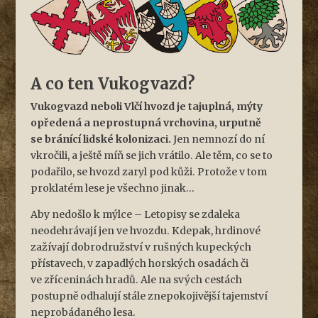
A co ten Vukogvazd?
Vukogvazd neboli Vlčí hvozd je tajuplná, mýty
opředená a neprostupná vrchovina, urputně
se bránící lidské kolonizaci.
Jen nemnozí do ní
vkročili, a ještě míň se jich vrátilo. Ale těm, co se to
podařilo, se hvozd zaryl pod kůži. Protože v tom
proklatém lese je všechno jinak...
Aby nedošlo k mýlce – Letopisy se zdaleka
neodehrávají jen ve hvozdu. Kdepak, hrdinové
zažívají dobrodružství v rušných kupeckých
přístavech, v zapadlých horských osadách či
ve zříceninách hradů. Ale na svých cestách
postupně odhalují stále znepokojivější tajemství
neprobádaného lesa.