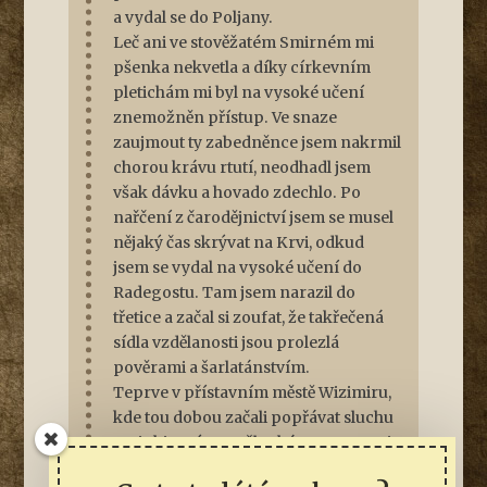
a vydal se do Poljany.
Leč ani ve stověžatém Smirném mi
pšenka nekvetla a díky církevním
pletichám mi byl na vysoké učení
znemožněn přístup. Ve snaze
zaujmout ty zabedněnce jsem nakrmil
chorou krávu rtutí, neodhadl jsem
však dávku a hovado zdechlo. Po
nařčení z čarodějnictví jsem se musel
nějaký čas skrývat na Krvi, odkud
jsem se vydal na vysoké učení do
Radegostu. Tam jsem narazil do
třetice a začal si zoufat, že takřečená
sídla vzdělanosti jsou prolezlá
pověrami a šarlatánstvím.
Teprve v přístavním městě Wizimiru,
kde tou dobou začali popřávat sluchu
Varinkisovým myšlenkám o rovnosti
všech národů, se na mě usmálo štěstí