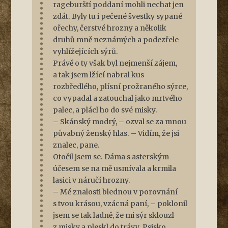
rageburští poddaní mohli nechat jen
zdát. Byly tu i pečené švestky sypané
ořechy, čerstvé hrozny a několik
druhů mně neznámých a podezřele
vyhlížejících sýrů.
Právě o ty však byl nejmenší zájem,
a tak jsem lžící nabral kus
rozbředlého, plísní prožraného sýrce,
co vypadal a zatouchal jako mrtvého
palec, a plácl ho do své misky.
– Skánský modrý, – ozval se za mnou
půvabný ženský hlas. – Vidím, že jsi
znalec, pane.
Otočil jsem se. Dáma s asterským
účesem se na mě usmívala a krmila
lasici v náručí hrozny.
– Mé znalosti blednou v porovnání
s tvou krásou, vzácná paní, – poklonil
jsem se tak ladně, že mi sýr sklouzl
z misky a pleskl do trávy. Psisko