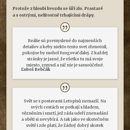
Protože z hloubi hvozdu se šíří zlo. Prastaré
a s ostrými, nelítostně trhajícími drápy.
Reálie sú premyslené do najmenších
detailov a keby niekto tento svet zhmotnil,
pokojne by mohol fungovať ďalej. Z každej
stránky je jasné, že všetko tu má svoje
miesto, zmysel a nič nie je samoúčelné.
Ľuboš Bebčák
Svět se s postavami
Letopisů
nemazlí. Na
svých cestách se potkají s hladem,
vězněním i smrtí, jež ráda udeří znenadání
a oběti si nevybírá. A tak jako ve skutečném
světě i zde platí, že žádný dobrý skutek