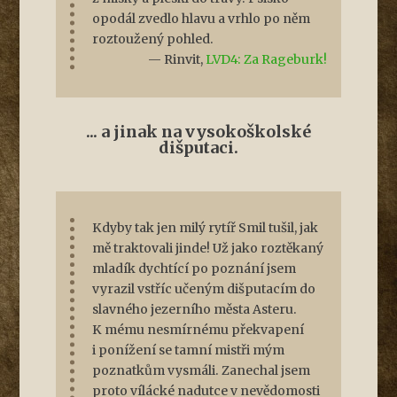
opodál zvedlo hlavu a vrhlo po něm
roztoužený pohled.
— Rinvit,
LVD4: Za Rageburk!
... a jinak na vysokoškolské
dišputaci.
Kdyby tak jen milý rytíř Smil tušil, jak
mě traktovali jinde! Už jako roztěkaný
mladík dychtící po poznání jsem
vyrazil vstříc učeným dišputacím do
slavného jezerního města Asteru.
K mému nesmírnému překvapení
i ponížení se tamní mistři mým
poznatkům vysmáli.
Zanechal jsem
proto vílácké nadutce v nevědomosti