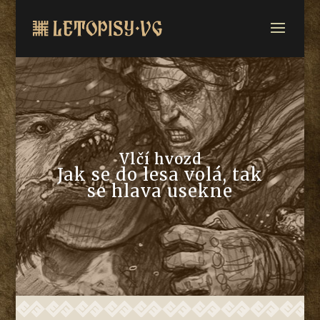
Vlčí hvozd
Jak se do lesa volá, tak
se hlava usekne