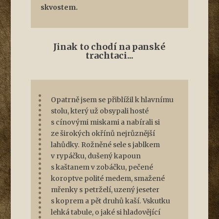
skvostem.
Jinak to chodí na panské
trachtaci...
Opatrně jsem se přiblížil k hlavnímu
stolu, který už obsypali hosté
s cínovými miskami a nabírali si
ze širokých okřínů nejrůznější
lahůdky. Rožněné sele s jablkem
v rypáčku, dušený kapoun
s kaštanem v zobáčku, pečené
koroptve polité medem, smažené
mřenky s petrželí, uzený jeseter
s koprem a pět druhů kaší. Vskutku
lehká tabule, o jaké si hladovějící