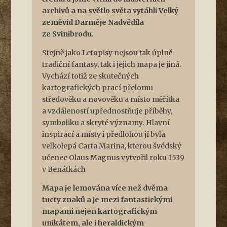
archivů a na světlo světa vytáhli Velký
zeměvid Darměje Nadvědíla
ze Svinibrodu.
Stejně jako Letopisy nejsou tak úplně
tradiční fantasy, tak i jejich mapa je jiná.
Vychází totiž ze
skutečných
kartografických prací přelomu
středověku a novověku a místo měřítka
a vzdáleností upřednostňuje příběhy,
symboliku a skryté významy. Hlavní
inspirací a místy i předlohou jí byla
velkolepá
Carta Marina
, kterou švédský
učenec Olaus Magnus vytvořil roku 1539
v Benátkách
Mapa je lemována více než dvěma
tucty znaků a je mezi fantastickými
mapami nejen kartografickým
unikátem, ale i heraldickým