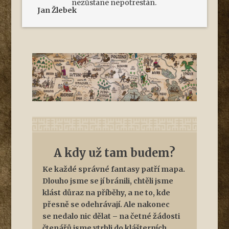
nezůstane nepotrestán.
Jan Žlebek
A kdy už tam budem?
Ke každé správné fantasy patří mapa.
Dlouho jsme se jí bránili, chtěli jsme
klást důraz na příběhy, a ne to, kde
přesně se odehrávají. Ale nakonec
se nedalo nic dělat – na četné žádosti
čtenářů jsme vtrhli do klášterních