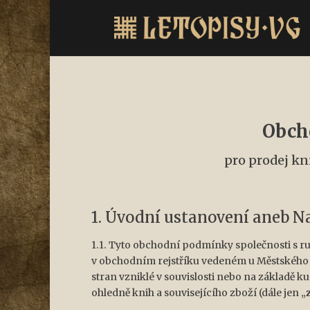
Obch
pro prodej kn
1. Úvodní ustanovení aneb Na
1.1. Tyto obchodní podmínky společnosti s
v obchodním rejstříku vedeném u Městského so
stran vzniklé v souvislosti nebo na základě 
ohledně knih a souvisejícího zboží (dále jen „