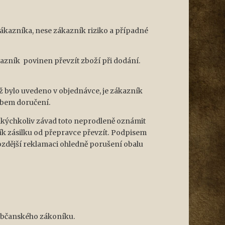
ákazníka, nese zákazník riziko a případné
azník povinen převzít zboží při dodání.
ž bylo uvedeno v objednávce, je zákazník
obem doručení.
jakýchkoliv závad toto neprodleně oznámit
ík zásilku od přepravce převzít. Podpisem
pozdější reklamaci ohledně porušení obalu
 občanského zákoníku.