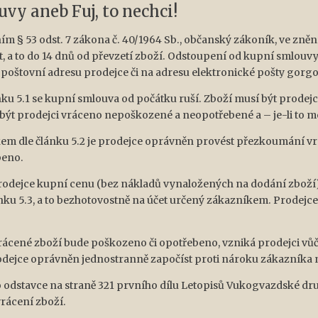
vy aneb Fuj, to nechci!
m § 53 odst. 7 zákona č. 40/1964 Sb., občanský zákoník, ve znění
t, a to do 14 dnů od převzetí zboží. Odstoupení od kupní smlou
na poštovní adresu prodejce či na adresu elektronické pošty go
nku 5.1 se kupní smlouva od počátku ruší. Zboží musí být prodej
být prodejci vráceno nepoškozené a neopotřebené a – je-li to 
íkem dle článku 5.2 je prodejce oprávněn provést přezkoumání vr
beno.
prodejce kupní cenu (bez nákladů vynaložených na dodání zboží)
ku 5.3, a to bezhotovostně na účet určený zákazníkem. Prodejce
vrácené zboží bude poškozeno či opotřebeno, vzniká prodejci vů
odejce oprávněn jednostranně započíst proti nároku zákazníka 
ho odstavce na straně 321 prvního dílu Letopisů Vukogvazdské dr
rácení zboží.