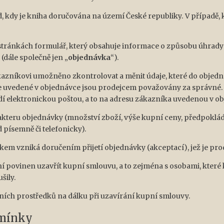
d, kdy je kniha doručována na území České republiky. V případě
a stránkách formulář, který obsahuje informace o způsobu úhra
dále společně jen „
objednávka
“).
ákazníkovi umožněno zkontrolovat a měnit údaje, které do objedn
daje uvedené v objednávce jsou prodejcem považovány za správné
í elektronickou poštou, a to na adresu zákazníka uvedenou v obj
harakteru objednávky (množství zboží, výše kupní ceny, předpok
 písemně či telefonicky).
kem vzniká doručením přijetí objednávky (akceptací), jež je pr
ení povinen uzavřít kupní smlouvu, a to zejména s osobami, kter
šily.
ních prostředků na dálku při uzavírání kupní smlouvy.
dmínky