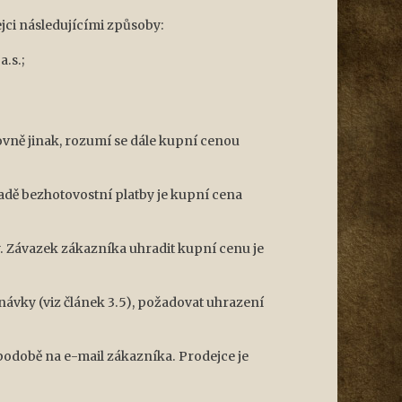
jci následujícími způsoby:
.s.;
ovně jinak, rozumí se dále kupní cenou
ípadě bezhotovostní platby je kupní cena
y. Závazek zákazníka uhradit kupní cenu je
ávky (viz článek 3.5), požadovat uhrazení
 podobě na e-mail zákazníka. Prodejce je