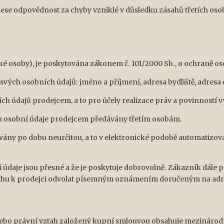
ese odpovědnost za chyby vzniklé v důsledku zásahů třetích osob
é osoby), je poskytována zákonem č. 101/2000 Sb., o ochraně os
vých osobních údajů: jméno a příjmení, adresa bydliště, adresa e
h údajů prodejcem, a to pro účely realizace práv a povinností v
u osobní údaje prodejcem předávány třetím osobám.
ány po dobu neurčitou, a to v elektronické podobě automatizo
údaje jsou přesné a že je poskytuje dobrovolně. Zákazník dále pr
ahu k prodejci odvolat písemným oznámením doručeným na adr
 nebo právní vztah založený kupní smlouvou obsahuje mezinárodní