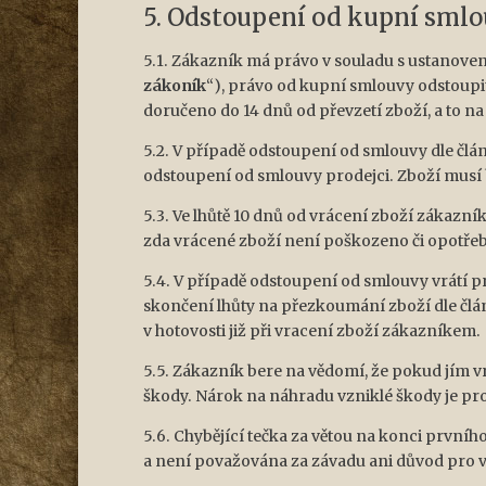
5. Odstoupení od kupní smlou
5.1. Zákazník má právo v souladu s ustanovení
zákoník
“), právo od kupní smlouvy odstoupi
doručeno do 14 dnů od převzetí zboží, a to 
5.2. V případě odstoupení od smlouvy dle člá
odstoupení od smlouvy prodejci. Zboží musí 
5.3. Ve lhůtě 10 dnů od vrácení zboží zákazn
zda vrácené zboží není poškozeno či opotře
5.4. V případě odstoupení od smlouvy vrátí 
skončení lhůty na přezkoumání zboží dle člán
v hotovosti již při vracení zboží zákazníkem.
5.5. Zákazník bere na vědomí, že pokud jím 
škody. Nárok na náhradu vzniklé škody je pr
5.6. Chybějící tečka za větou na konci první
a není považována za závadu ani důvod pro v