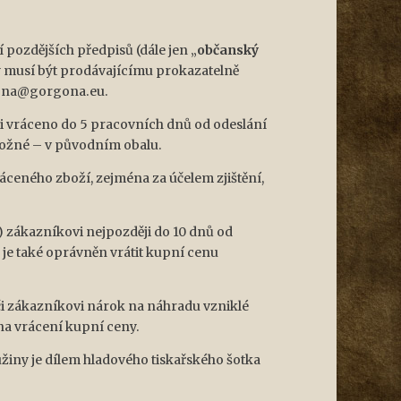
 pozdějších předpisů (dále jen „
občanský
vy musí být prodávajícímu prokazatelně
rgona@gorgona.eu.
ci vráceno do 5 pracovních dnů od odeslání
možné – v původním obalu.
áceného zboží, zejména za účelem zjištění,
 zákazníkovi nejpozději do 10 dnů od
 je také oprávněn vrátit kupní cenu
či zákazníkovi nárok na náhradu vzniklé
na vrácení kupní ceny.
užiny je dílem hladového tiskařského šotka