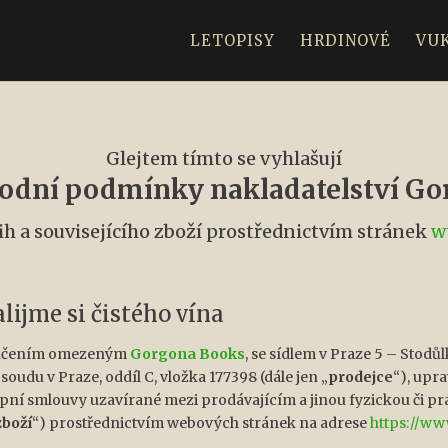
LETOPISY
HRDINOVÉ
VU
Glejtem tímto se vyhlašují
odní podmínky nakladatelství Go
ih a souvisejícího zboží prostřednictvím stránek
w
lijme si čistého vína
 ručením omezeným
Gorgona Books
, se sídlem v Praze 5 – Stodů
udu v Praze, oddíl C, vložka 177398 (dále jen „
prodejce
“), upr
kupní smlouvy uzavírané mezi prodávajícím a jinou fyzickou či pr
zboží
“) prostřednictvím webových stránek na adrese
https://ww