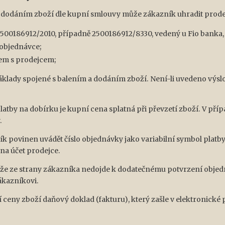
s dodáním zboží dle kupní smlouvy může zákazník uhradit prode
2500186912/2010, případně 2500186912/8330, vedený u Fio banka, a
objednávce;
hem s prodejcem;
áklady spojené s balením a dodáním zboží. Není-li uvedeno výsl
 platby na dobírku je kupní cena splatná při převzetí zboží. V př
.
ník povinen uvádět číslo objednávky jako variabilní symbol platb
na účet prodejce.
, že ze strany zákazníka nedojde k dodatečnému potvrzení objedn
ákazníkovi.
 ceny zboží daňový doklad (fakturu), který zašle v elektronické