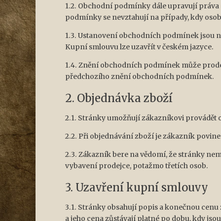
1.2. Obchodní podmínky dále upravují práva a
podmínky se nevztahují na případy, kdy osoba
1.3. Ustanovení obchodních podmínek jsou n
Kupní smlouvu lze uzavřít v českém jazyce.
1.4. Znění obchodních podmínek může prodej
předchozího znění obchodních podmínek.
2. Objednávka zboží
2.1. Stránky umožňují zákazníkovi provádět 
2.2. Při objednávání zboží je zákazník povin
2.3. Zákazník bere na vědomí, že stránky ne
vybavení prodejce, potažmo třetích osob.
3. Uzavření kupní smlouvy
3.1. Stránky obsahují popis a konečnou cenu
a jeho cena zůstávají platné po dobu, kdy js