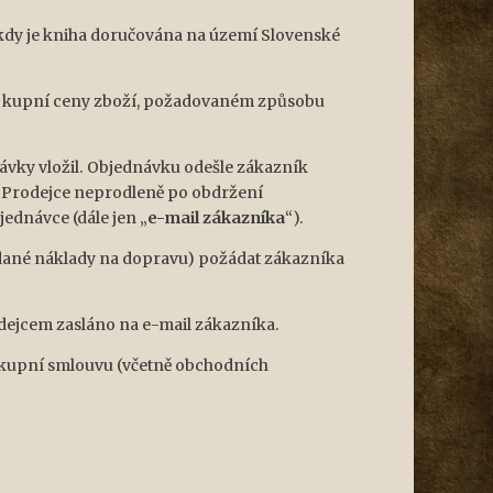
, kdy je kniha doručována na území Slovenské
dy kupní ceny zboží, požadovaném způsobu
ávky vložil. Objednávku odešle zákazník
. Prodejce neprodleně po obdržení
ednávce (dále jen „
e-mail zákazníka
“).
ládané náklady na dopravu) požádat zákazníka
odejcem zasláno na e-mail zákazníka.
é kupní smlouvu (včetně obchodních