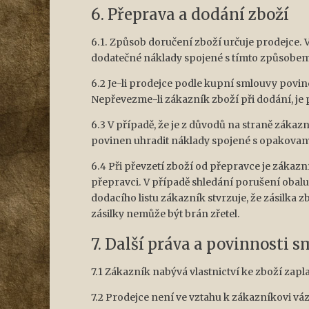
6. Přeprava a dodání zboží
6.1. Způsob doručení zboží určuje prodejce.
dodatečné náklady spojené s tímto způsobe
6.2 Je-li prodejce podle kupní smlouvy povi
Nepřevezme-li zákazník zboží při dodání, je
6.3 V případě, že je z důvodů na straně zák
povinen uhradit náklady spojené s opakova
6.4 Při převzetí zboží od přepravce je zákaz
přepravci. V případě shledání porušení obal
dodacího listu zákazník stvrzuje, že zásilka
zásilky nemůže být brán zřetel.
7. Další práva a povinnosti 
7.1 Zákazník nabývá vlastnictví ke zboží zap
7.2 Prodejce není ve vztahu k zákazníkovi v