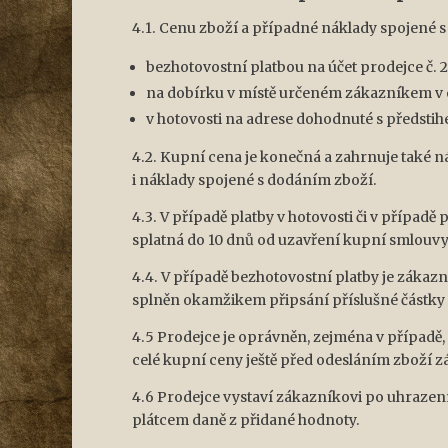
4.1. Cenu zboží a případné náklady spojené 
bezhotovostní platbou na účet prodejce č. 
na dobírku v místě určeném zákazníkem v 
v hotovosti na adrese dohodnuté s předsti
4.2. Kupní cena je konečná a zahrnuje také n
i náklady spojené s dodáním zboží.
4.3. V případě platby v hotovosti či v případě
splatná do 10 dnů od uzavření kupní smlouvy
4.4. V případě bezhotovostní platby je zákaz
splněn okamžikem připsání příslušné částky 
4.5 Prodejce je oprávněn, zejména v případě
celé kupní ceny ještě před odesláním zboží z
4.6 Prodejce vystaví zákazníkovi po uhrazení
plátcem daně z přidané hodnoty.