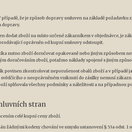
 V případě, že je způsob dopravy smluven na základě požadavku z
m dopravy.
nen dodat zboží na místo určené zákazníkem v objednávce, je zák
 prodávající oprávněn od kupní smlouvy odstoupit.
azníka nutno zboží doručovat opakovaně nebo jiným způsobem ne
ným doručováním zboží, potažmo náklady spojené s jiným způs
ník povinen zkontrolovat neporušenost obalů zboží a v případě 
u svědčícího o neoprávněném vniknutí do zásilky nemusí zákazn
 zboží splňovala všechny podmínky a náležitosti a na případnou 
smluvních stran
lacením celé kupní ceny zboží.
ázán žádnými kodexy chování ve smyslu ustanovení § 53a odst. 1