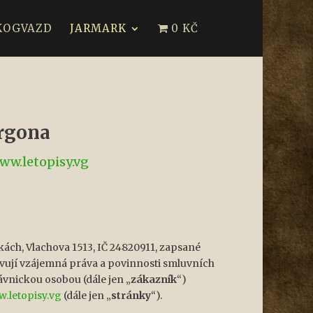
KOGVAZD
JARMARK
0 KČ
rgona
ww.letopisy.vg
lkách, Vlachova 1513, IČ 24820911, zapsané
avují vzájemná práva a povinnosti smluvních
ávnickou osobou (dále jen „
zákazník
“)
w.letopisy.vg
(dále jen „
stránky
“).