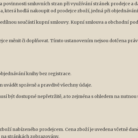
 povinnosti smluvních stran při využívání stránek prodejce a da
, která hodlá nakoupit od prodejce zboží, jedná při objednávání 
edílnou součástí kupní smlouvy. Kupní smlouva a obchodní pod
ce měnit či doplňovat. Tímto ustanovením nejsou dotčena práva
objednávání knihy bez registrace.
en uvádět správně a pravdivě všechny údaje.
musí být dostupné nepřetržitě, a to zejména s ohledem na nutn
 zboží nabízeného prodejcem. Cena zboží je uvedena včetně dan
ou na stránkách zobrazovány.