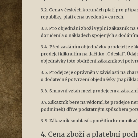
3.2. Cena v českých korunách platí pro přípa
republiky, platí cena uvedená v eurech.
3.3. Pro objednání zboží vyplní zákazník n
doručení a o nákladech spojených s dodáním (
3.4. Před zasláním objednávky prodejci je z
prodejci kliknutím na tlačítko „Odeslat“. Ú
objednávky toto obdržení zákazníkovi potvrd
3.5. Prodejce je oprávněn v závislosti na c
o dodatečné potvrzení objednávky (například
3.6. Smluvní vztah mezi prodejcem a zákazní
3.7. Zákazník bere na vědomí, že prodejce n
podmínek) dříve podstatným způsobem poru
3.8. Zákazník souhlasí s použitím komunikač
4. Cena zboží a platební po