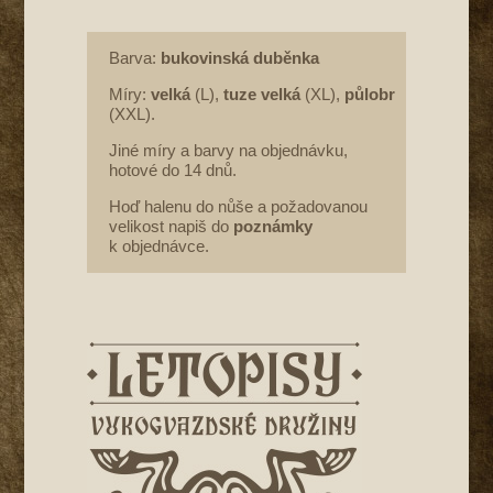
Barva:
bukovinská duběnka
Míry:
velká
(L),
tuze velká
(XL),
půlobr
(XXL).
Jiné míry a barvy na objednávku,
hotové do 14 dnů.
Hoď halenu do nůše a požadovanou
velikost napiš do
poznámky
k objednávce.