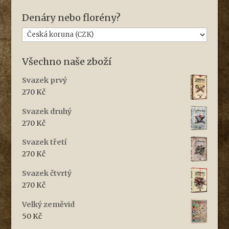
Denáry nebo florény?
Všechno naše zboží
Svazek prvý
270
Kč
Svazek druhý
270
Kč
Svazek třetí
270
Kč
Svazek čtvrtý
270
Kč
Velký zeměvid
50
Kč