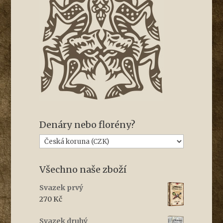
Denáry nebo florény?
Všechno naše zboží
Svazek prvý
270
Kč
Svazek druhý