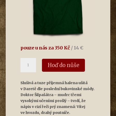
pouze u nás za 350 Kč
/ 14 €
Halena
Hoď do nůše
vukogvazdská
množství
Slušivá a tuze příjemná halena ušitá
v Daretě dle poslední bukovinské módy.
Doktor Šilpašátra – mudrc třemi
vysokými učeními prošlý – tvrdí, že
nápis v cizí řeči prý znamená:
Vítej
ve hvozdu, drahý poutníče.