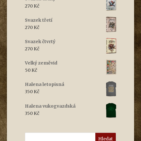
270
Kč
Svazek třetí
270
Kč
Svazek čtvrtý
270
Kč
Velký zeměvid
50
Kč
Halena letopisná
350
Kč
Halena vukogvazdská
350
Kč